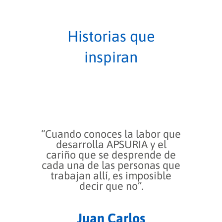
Historias que
inspiran
«Que se
“Cuando conoces la labor que
y que 
desarrolla APSURIA y el
falta e
cariño que se desprende de
de com
cada una de las personas que
una
trabajan allí, es imposible
des
decir que no”.
encontr
su v
Juan Carlos