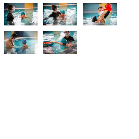
❤️ ¡Colabora con
nosotros!