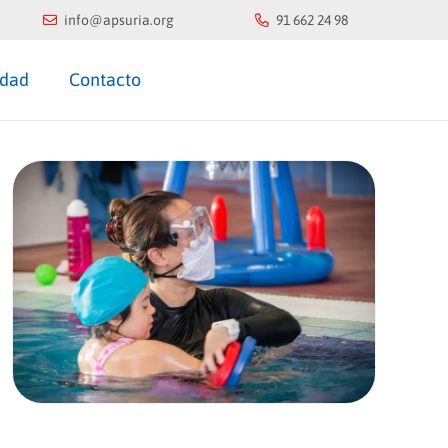
info@apsuria.org
91 662 24 98
idad
Contacto
COLABORA