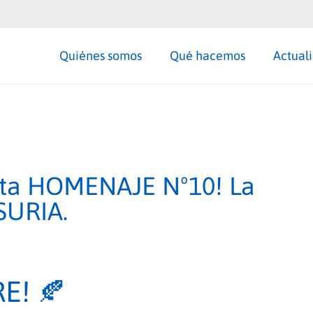
Quiénes somos
Qué hacemos
Actual
ista HOMENAJE Nº10! La
PSURIA.
E! 🍂