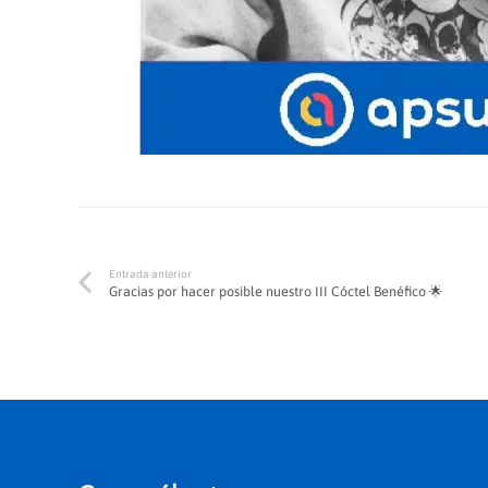
Entrada anterior
Gracias por hacer posible nuestro III Cóctel Benéfico 🌟