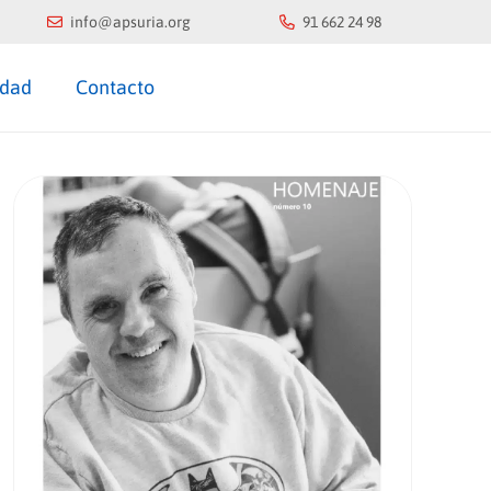
info@apsuria.org
91 662 24 98
idad
Contacto
COLABORA