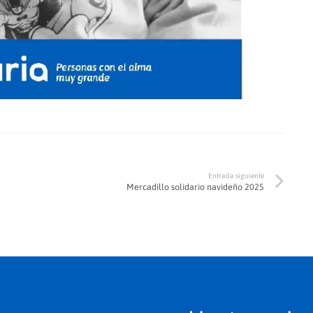
Entrada siguiente
Mercadillo solidario navideño 2025