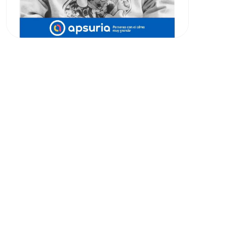
❤️ ¡Colabora con
nosotros!