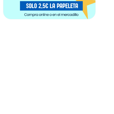
❤️ ¡Colabora con
nosotros!