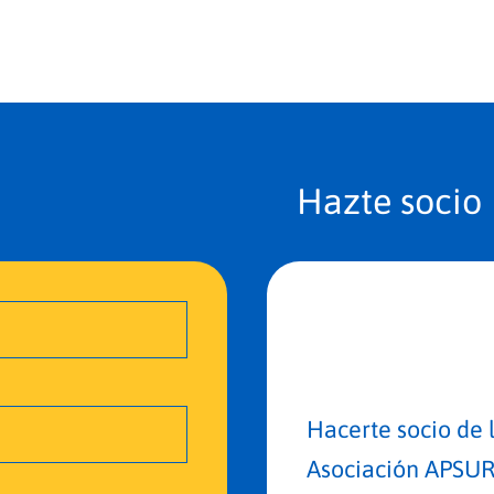
Hazte socio
Hacerte socio de 
Asociación APSUR