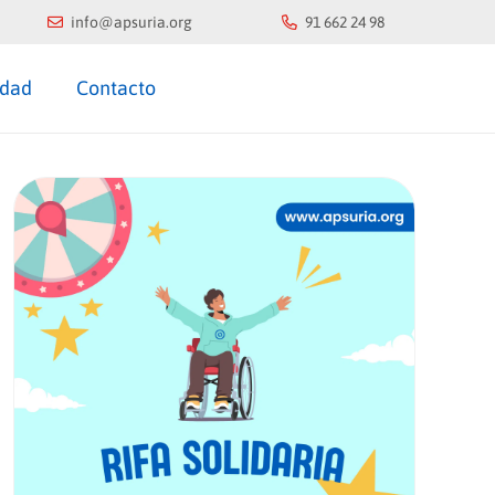
info@apsuria.org
91 662 24 98
idad
Contacto
COLABORA